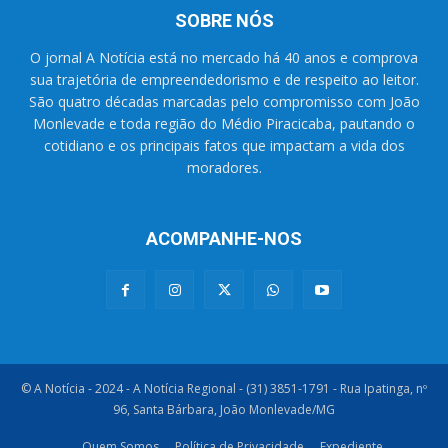
SOBRE NÓS
O jornal A Notícia está no mercado há 40 anos e comprova
sua trajetória de empreendedorismo e de respeito ao leitor.
São quatro décadas marcadas pelo compromisso com João
Monlevade e toda região do Médio Piracicaba, pautando o
cotidiano e os principais fatos que impactam a vida dos
moradores.
ACOMPANHE-NOS
© A Notícia - 2024 - A Notícia Regional - (31) 3851-1791 - Rua Ipatinga, nº
96, Santa Bárbara, João Monlevade/MG
Quem Somos
Política de Privacidade
Expediente