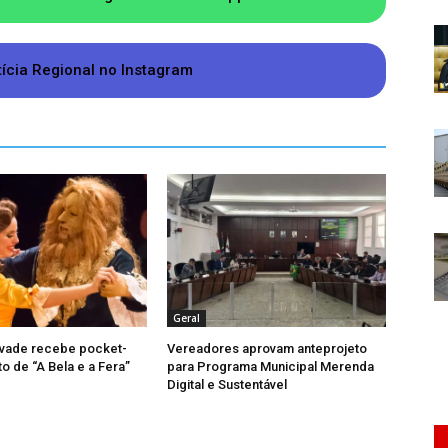
ção de até 70 professores e 45 técnicos
1.400 estudantes. Inicialmente, serão ofertadas
tícia Regional no Instagram
cos integrados e subsequentes, com foco nos
is e Infraestrutura.
as” foi definido para receber a unidade. Para a
mentos superiores a R$ 25 milhões, repassados
bras do futuro restaurante universitário já
do. Essa é a primeira, de três estruturas a
rigará o Campus na área com mais de 25 mil
Geral
vade recebe pocket-
Vereadores aprovam anteprojeto
o de “A Bela e a Fera”
para Programa Municipal Merenda
Digital e Sustentável