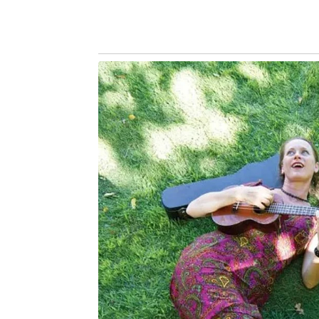
Imagem do projeto do futuro campus do IFMG em Monlev
Conforme
A Notícia
já informou
, enq
andamento, o IFMG começa a funci
Estadual Jenny Farias, oferendo cu
formativos, como o Mulheres Mil. O 