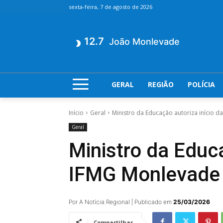
sexta-feira, 7 de agosto de 2026
12.7
João Monlevade
GERAL
REGIÃO
POLÍCIA
Início
Geral
Ministro da Educação autoriza início 
Geral
Ministro da Educa
IFMG Monlevade
Por A Notícia Regional | Publicado em
25/03/2026
Compartilhar