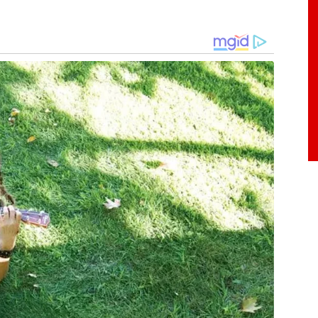
ade
uanto a construção no Parque do Areão está em
onar temporariamente no prédio da Escola
rsos EAD e módulos presenciais em programas
local, devido ao estado de conservação, passa