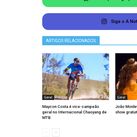
porte, com previsão de contrata
administrativos, podendo atender até 
Siga o A No
cerca de 200 vagas em cursos técni
eixos de Controle e Processos Industria
ARTIGOS RELACIONADOS
O Parque do Areão “Leonardo Diniz Di
execução, o projeto receberá investi
pelo Ministério da Educação. As o
começaram em setembro do ano passa
serem erguidas no terreno que ab
metros quadrados.
Geral
Geral
Maycon Costa é vice-campeão
João Monle
geral no Internacional Chaoyang de
show gratuit
MTB