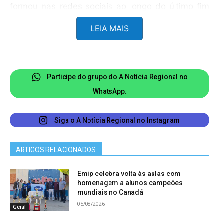
formou nas redes sociais ao longo do último fim
de semana. Théo conseguiu a vaga e a
LEIA MAIS
transferência na segunda-feira (3), no início da
tarde.
Participe do grupo do A Notícia Regional no
WhatsApp.
Siga o A Notícia Regional no Instagram
ARTIGOS RELACIONADOS
Emip celebra volta às aulas com
homenagem a alunos campeões
mundiais no Canadá
05/08/2026
Geral