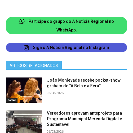
Participe do grupo do A Notícia Regional no
WhatsApp.
Siga o A Notícia Regional no Instagram
ARTIGOS RELACIONADOS
Arquivo JAN
João Monlevade recebe pocket-show
gratuito de “A Bela e a Fera”
06/08/2026
Geral
Vereadores aprovam anteprojeto para
Programa Municipal Merenda Digital e
Sustentável
06/08/2026