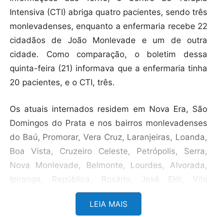
Intensiva (CTI) abriga quatro pacientes, sendo três
monlevadenses, enquanto a enfermaria recebe 22
cidadãos de João Monlevade e um de outra
cidade. Como comparação, o boletim dessa
quinta-feira (21) informava que a enfermaria tinha
20 pacientes, e o CTI, três.
Os atuais internados residem em Nova Era, São
Domingos do Prata e nos bairros monlevadenses
do Baú, Promorar, Vera Cruz, Laranjeiras, Loanda,
Boa Vista, Cruzeiro Celeste, Petrópolis, Serra,
Nova Monlevade, Belmonte, Lourdes, Alvorada,
Ipiranga, República, Rosário, José Elói, Vila
Tanque e Teresópolis. Nas 24 horas anteriores, o
LEIA MAIS
Margarida realizou 52 atendimentos de urgência.