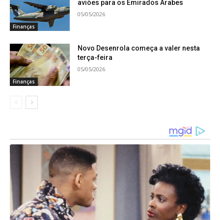
aviões para os Emirados Árabes
fuga do ex-presidente, que é réu na ação penal
05/05/2026
sobre a tentativa de golpe de Estado em 2022 e
Finanças
deve ser julgado pelo Supremo em setembro.
Novo Desenrola começa a valer nesta
terça-feira
05/05/2026
Finanças