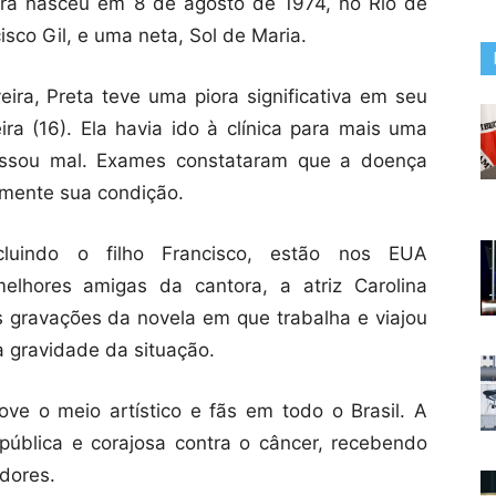
ira nasceu em 8 de agosto de 1974, no Rio de
cisco Gil, e uma neta, Sol de Maria.
eira, Preta teve uma piora significativa em seu
ra (16). Ela havia ido à clínica para mais uma
assou mal. Exames constataram que a doença
amente sua condição.
cluindo o filho Francisco, estão nos EUA
hores amigas da cantora, a atriz Carolina
gravações da novela em que trabalha e viajou
a gravidade da situação.
ve o meio artístico e fãs em todo o Brasil. A
pública e corajosa contra o câncer, recebendo
dores.