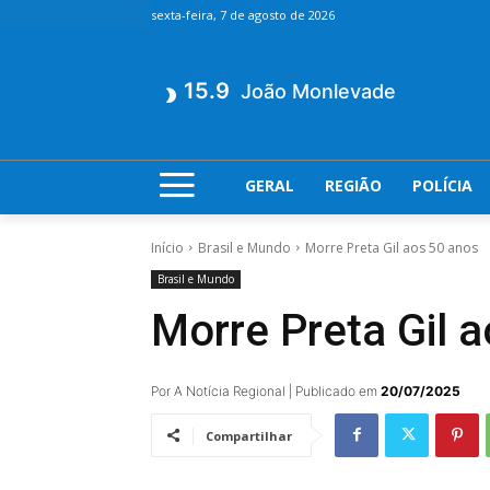
sexta-feira, 7 de agosto de 2026
15.9
João Monlevade
GERAL
REGIÃO
POLÍCIA
Início
Brasil e Mundo
Morre Preta Gil aos 50 anos
Brasil e Mundo
Morre Preta Gil 
Por A Notícia Regional | Publicado em
20/07/2025
Compartilhar