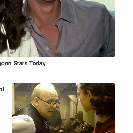
goon Stars Today
ol