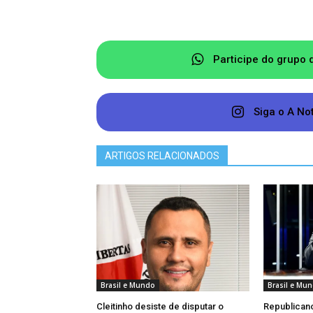
Participe do grupo 
Siga o A No
ARTIGOS RELACIONADOS
Brasil e Mundo
Brasil e Mu
Cleitinho desiste de disputar o
Republican