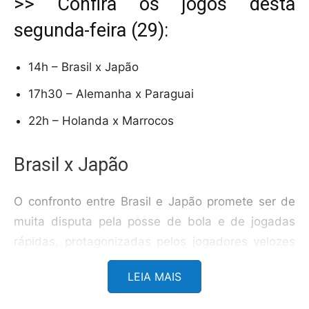
>> Confira os jogos desta
segunda-feira (29):
14h – Brasil x Japão
17h30 – Alemanha x Paraguai
22h – Holanda x Marrocos
Brasil x Japão
O confronto entre Brasil e Japão promete ser de
muita disputa pela posse de bola e de jogadas
rápidas, protagonizadas pelos jogadores velozes
que compõem ambas as equipes.
LEIA MAIS
Dessa forma, a expectativa é de que a seleção