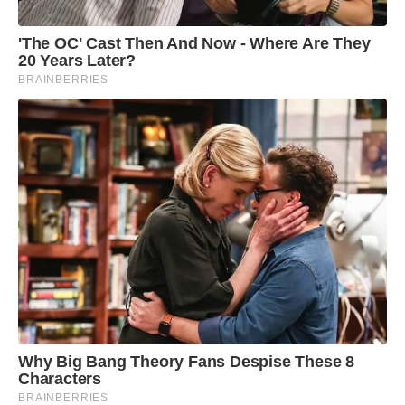
mais importante título do continente. No mesmo
ano, foi campeã mundial pela equipe sub-20.
'The OC' Cast Then And Now - Where Are They
20 Years Later?
BRAINBERRIES
Foi também semifinalista na Copa de 2022,
torneio em que terminou ocupando o 4º lugar –
algo inédito para uma seleção africana – e
medalha de bronze nas Olimpíadas de Paris 2024.
Why Big Bang Theory Fans Despise These 8
Characters
BRAINBERRIES