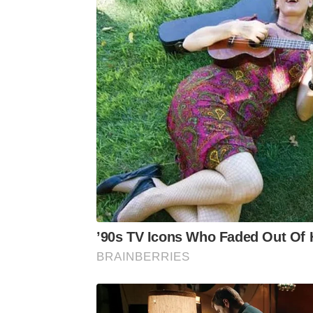
Somente o tempo e mais horas de 
mulheres na arte, na literatura, no es
palavras da sábia Carolina “quando 
mundo tomará outro roteiro”.
’90s TV Icons Who Faded Out Of
BRAINBERRIES