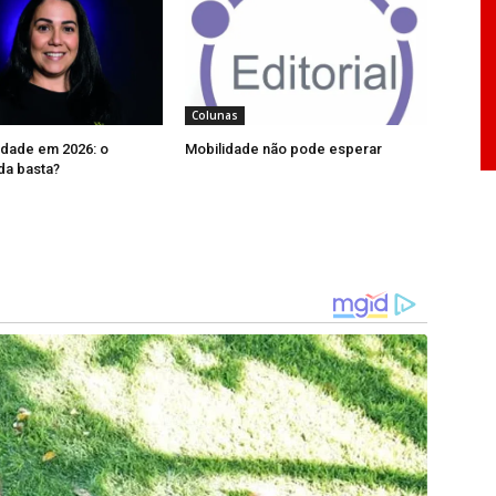
 cassação a todos os eleitos das legendas
 cota de gênero, a extensão do mínimo de 30%
itorais às candidaturas femininas, vedação do
ou nudez na propaganda eleitoral na internet, o
Colunas
 de gênero etc.
idade em 2026: o
Mobilidade não pode esperar
da basta?
os lentos, se interessando mais por política e
 rumos políticos de nosso país. Essa baixa
ca advém de barreiras estruturais, dentre elas o
abalho doméstico e do “dever” de cuidado.
a surtirá efeitos, a médio e longo prazo, também
ntos talentos femininos são sufocados pela falta
iária? Quantas mulheres com vocação política
s na sua dupla jornada? Esses números não
tão nos recônditos dos lares domésticos.