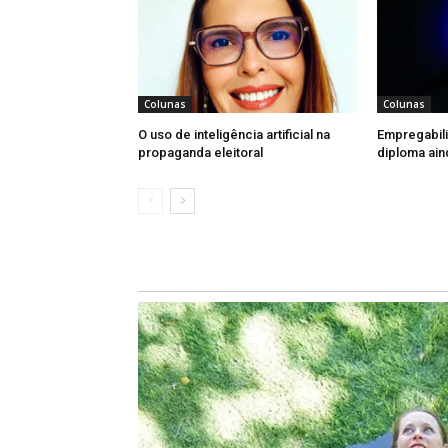
candidaturas para cada gênero, a
partidárias condenadas por fraude à
ao repasse financeiro dos fundos ele
uso ou alteração de imagens de sexo 
Colunas
Colunas
constante combate à violência política
O uso de inteligência artificial na
Empregabil
propaganda eleitoral
diploma ain
Desde então, as mulheres vêm, a pass
participando mais ativamente dos
representatividade feminina na políti
patriarcado e a essa sobrecarga do tr
Por isso, permitir mais um dia de folg
na participação política feminina. Qua
de tempo, pelo cansaço da labuta d
estão sobrecarregadas e sufocada
existem, porque não são palpáveis. Es