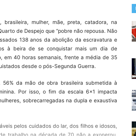
 brasileira, mulher, mãe, preta, catadora, na
uarto de Despejo que “pobre não repousa. Não
assados 138 anos da abolição da escravatura e
mos à beira de se conquistar mais um dia de
o, em 40 horas semanais, frente a média de 35
quistados desde o pós-Segunda Guerra.
, 56% da mão de obra brasileira submetida à
inina. Por isso, o fim da escala 6×1 impacta
mulheres, sobrecarregadas na dupla e exaustiva
veis pelos cuidados do lar, dos filhos e idosos,
de trabalho na década de 70 não a exonerou,