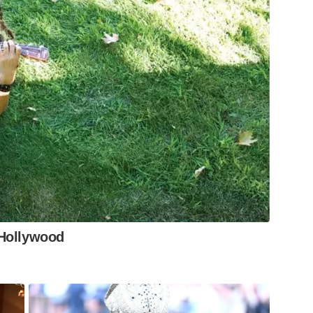
folga poderão nos trazer números de mais
porte e na vida política do nosso país. Ainda nas
o homem decidir reformar a sua consciência, o
 Hollywood