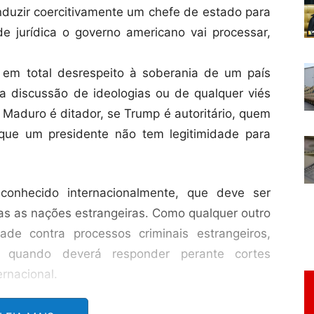
uzir coercitivamente um chefe de estado para
e jurídica o governo americano vai processar,
, em total desrespeito à soberania de um país
a discussão de ideologias ou de qualquer viés
e Maduro é ditador, se Trump é autoritário, quem
 que um presidente não tem legitimidade para
onhecido internacionalmente, que deve ser
das as nações estrangeiras. Como qualquer outro
ade contra processos criminais estrangeiros,
s, quando deverá responder perante cortes
ernacional.
contra Maduro, esta não deve advir dos EUA,