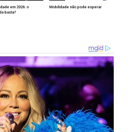
idade em 2026: o
Mobilidade não pode esperar
da basta?
ania de qualquer país soberano, outras nações
reito. Se o que manda é o poder das armas,
e, Japão, Rússia? O que garante a paz mundial
s seus limites territoriais e do reconhecimento
.
 urgentemente repreendidas e coibidas pelos
 da paz contemporânea entrar em colapso,
s. E, nas palavras de Sartre, “quando os ricos
s que morrem”.
ustiça Eleitoral