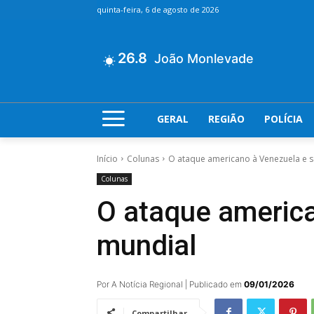
quinta-feira, 6 de agosto de 2026
26.8
João Monlevade
GERAL
REGIÃO
POLÍCIA
Início
Colunas
O ataque americano à Venezuela e s
Colunas
O ataque america
mundial
Por A Notícia Regional | Publicado em
09/01/2026
Compartilhar