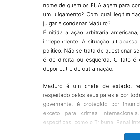
nome de quem os EUA agem para cond
um julgamento? Com qual legitimidad
julgar e condenar Maduro?
É nítida a ação arbitrária americana
independente. A situação ultrapassa 
político. Não se trata de questionar s
é de direita ou esquerda. O fato é
depor outro de outra nação.
Maduro é um chefe de estado, rec
respeitado pelos seus pares e por to
governante, é protegido por imunid
exceto para crimes internacionai
específicas, como o Tribunal Penal Int
Se alguma medida deve ser tomada 