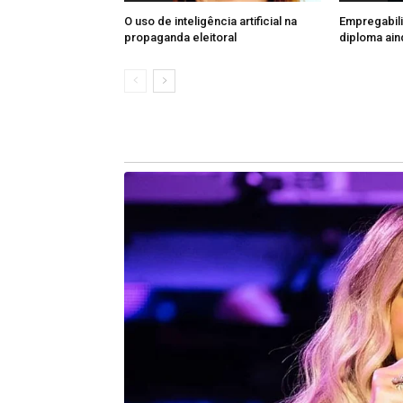
terror da Segunda Guerra Mundial.
O uso de inteligência artificial na
Empregabil
propaganda eleitoral
diploma ain
Se os EUA podem desrespeitar a sober
podem entender possuir o mesmo di
quem seguraria China, Coreia do Nort
é o respeito recíproco das nações, do
da autoridade de seus representantes
Condutas desta natureza devem ser
órgãos internacionais, sob pena
deflagrando uma nova guerra de naçõe
fazem a guerra, são sempre os pobre
(*)Hortência Carvalho é analista da J