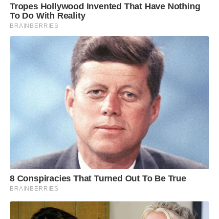
Tropes Hollywood Invented That Have Nothing
maravilhosa também. [Estou] Mais feliz ainda em
To Do With Reality
receber um prêmio que leva o meu nome. Sem
BRAINBERRIES
dúvida, é uma honra muito grande, então quero
agradecer a todos vocês”, disse Marta.
8 Conspiracies That Turned Out To Be True
BRAINBERRIES