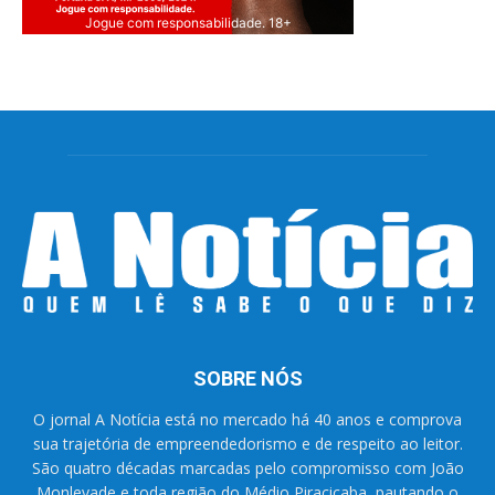
Jogue com responsabilidade. 18+
SOBRE NÓS
O jornal A Notícia está no mercado há 40 anos e comprova
sua trajetória de empreendedorismo e de respeito ao leitor.
São quatro décadas marcadas pelo compromisso com João
Monlevade e toda região do Médio Piracicaba, pautando o