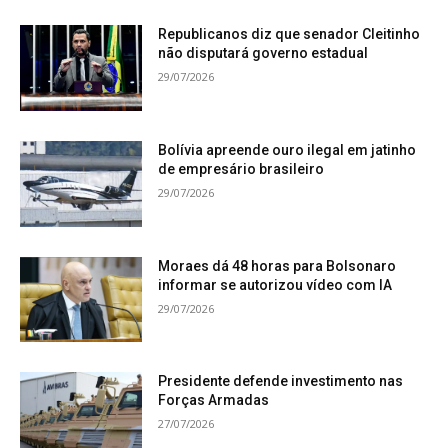
Republicanos diz que senador Cleitinho
não disputará governo estadual
29/07/2026
Bolívia apreende ouro ilegal em jatinho
de empresário brasileiro
29/07/2026
Moraes dá 48 horas para Bolsonaro
informar se autorizou vídeo com IA
29/07/2026
Presidente defende investimento nas
Forças Armadas
27/07/2026