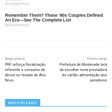
BRAINBERRIES
Remember Them? These '90s Couples Defined
An Era—See The Complete List
BRAINBERRIES
Artigo anterior
Próximo artigo
PRF reforça fiscalização
Prefeitura de Monlevade terá
referente a consumo de
de escolher nova prestadora
álcool no feriado de Ano
do cartão-alimentação dos
Novo
servidores
MAIS POPULARES