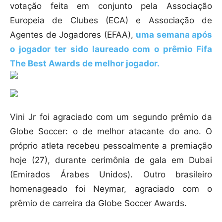
votação feita em conjunto pela Associação
Europeia de Clubes (ECA) e Associação de
Agentes de Jogadores (EFAA),
uma semana após
o jogador ter sido laureado com o prêmio Fifa
The Best Awards de melhor jogador.
Vini Jr foi agraciado com um segundo prêmio da
Globe Soccer: o de melhor atacante do ano. O
próprio atleta recebeu pessoalmente a premiação
hoje (27), durante cerimônia de gala em Dubai
(Emirados Árabes Unidos). Outro brasileiro
homenageado foi Neymar, agraciado com o
prêmio de carreira da Globe Soccer Awards.