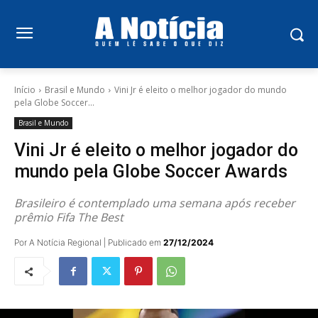
Início
Brasil e Mundo
Vini Jr é eleito o melhor jogador do mundo
pela Globe Soccer...
Brasil e Mundo
Vini Jr é eleito o melhor jogador do
mundo pela Globe Soccer Awards
Brasileiro é contemplado uma semana após receber
prêmio Fifa The Best
Por A Notícia Regional | Publicado em
27/12/2024