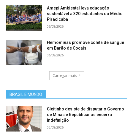
Amepi Ambiental leva educação
sustentável a 320 estudantes do Médio
Piracicaba
06/08/2026
Hemominas promove coleta de sangue
em Barão de Cocais
06/08/2026
Carregar mais
BRASIL E MUNDO
Cleitinho desiste de disputar o Governo
de Minas e Republicanos encerra
indefinição
03/08/2026