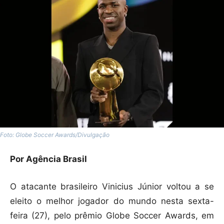
Foto: Globe Soccer Awards/Divulgação
Por Agência Brasil
O atacante brasileiro Vinicius Júnior voltou a se
eleito o melhor jogador do mundo nesta sexta-
feira (27), pelo prêmio Globe Soccer Awards, em