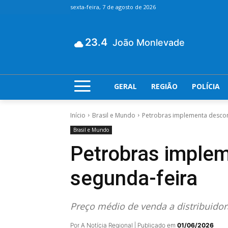
sexta-feira, 7 de agosto de 2026
23.4
João Monlevade
GERAL
REGIÃO
POLÍCIA
Início
Brasil e Mundo
Petrobras implementa descont
Brasil e Mundo
Petrobras implem
segunda-feira
Preço médio de venda a distribuidora
Por A Notícia Regional | Publicado em
01/06/2026