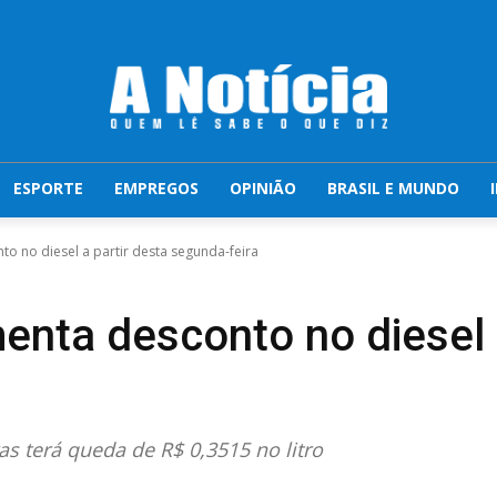
ESPORTE
EMPREGOS
OPINIÃO
BRASIL E MUNDO
o no diesel a partir desta segunda-feira
enta desconto no diesel a
s terá queda de R$ 0,3515 no litro