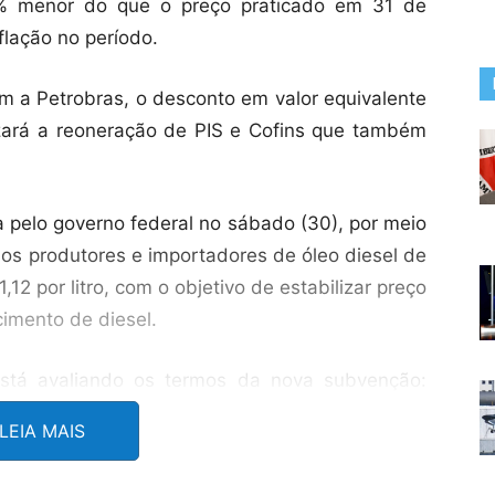
,4% menor do que o preço praticado em 31 de
lação no período.
om a Petrobras, o desconto em valor equivalente
zará a reoneração de PIS e Cofins que também
 pelo governo federal no sábado (30), por meio
aos produtores e importadores de óleo diesel de
,12 por litro, com o objetivo de estabilizar preço
cimento de diesel.
está avaliando os termos da nova subvenção:
re esse tema será tempestivamente divulgada
LEIA MAIS