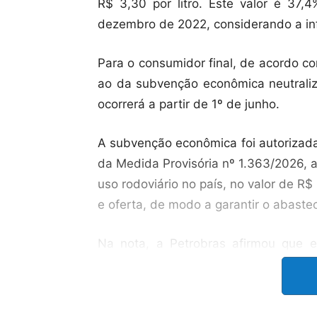
R$ 3,30 por litro. Este valor é 37
dezembro de 2022, considerando a inf
Para o consumidor final, de acordo c
ao da subvenção econômica neutrali
ocorrerá a partir de 1º de junho.
A subvenção econômica foi autorizada
da Medida Provisória nº 1.363/2026, 
uso rodoviário no país, no valor de R$ 1
e oferta, de modo a garantir o abaste
Na nota, a Petrobras afirmou que 
“Qualquer decisão da companhia sob
ao mercado nacional”.