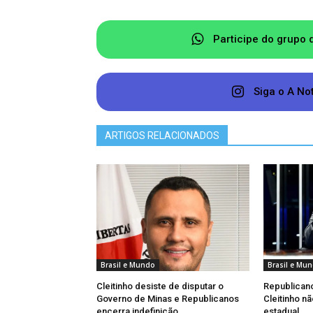
Participe do grupo 
Siga o A No
ARTIGOS RELACIONADOS
Brasil e Mundo
Brasil e Mu
Cleitinho desiste de disputar o
Republican
Governo de Minas e Republicanos
Cleitinho n
encerra indefinição
estadual