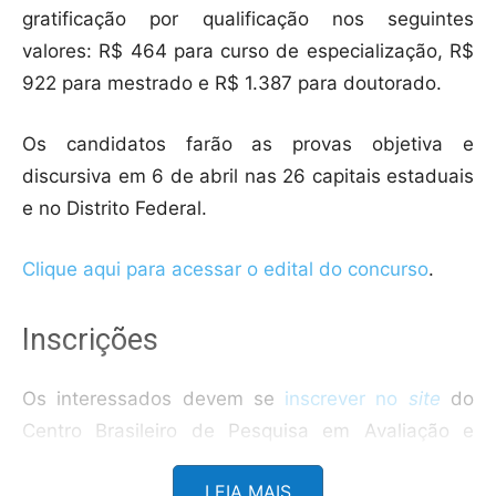
gratificação por qualificação nos seguintes
valores: R$ 464 para curso de especialização, R$
922 para mestrado e R$ 1.387 para doutorado.
Os candidatos farão as provas objetiva e
discursiva em 6 de abril nas 26 capitais estaduais
e no Distrito Federal.
Clique aqui para acessar o edital do concurso
.
Inscrições
Os interessados devem se
inscrever no
site
do
Centro Brasileiro de Pesquisa em Avaliação e
Seleção e de Promoção de Eventos (Cebraspe), a
LEIA MAIS
banca escolhida para organizar o certame. O