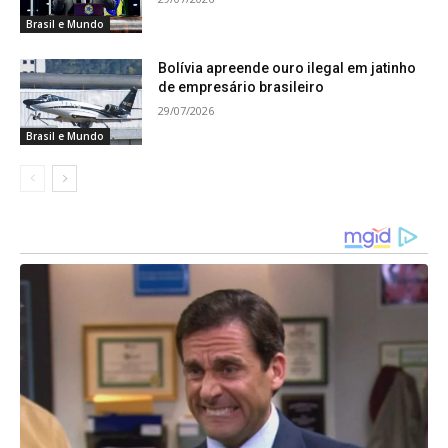
de inscrição e autodeclarar-se negro, conforme
Brasil e Mundo
quesito cor ou raça utilizado pela Fundação
Bolívia apreende ouro ilegal em jatinho
Instituto Brasileiro de Geografia e Estatística
de empresário brasileiro
(IBGE).
29/07/2026
Brasil e Mundo
Até o fim do período de inscrição, será facultado
ao candidato desistir de concorrer pelo sistema
de reserva de vagas para candidatos negros.
As pessoas negras que obtiverem pontuação
suficiente para aprovação em ampla concorrência
deverão figurar tanto na lista de classificados
dentro das vagas reservadas, quanto na lista de
classificados da ampla concorrência.
No caso de concorrência a uma das vagas