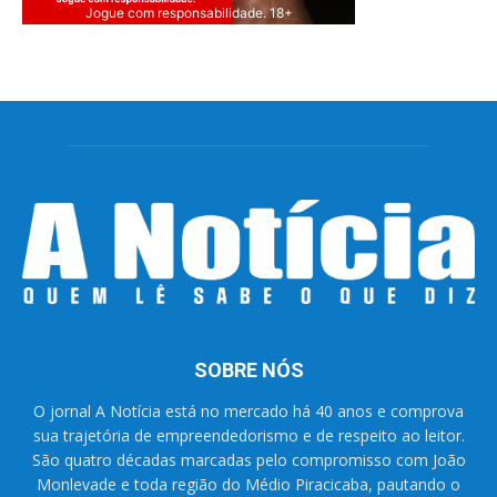
Jogue com responsabilidade. 18+
SOBRE NÓS
O jornal A Notícia está no mercado há 40 anos e comprova
sua trajetória de empreendedorismo e de respeito ao leitor.
São quatro décadas marcadas pelo compromisso com João
Monlevade e toda região do Médio Piracicaba, pautando o