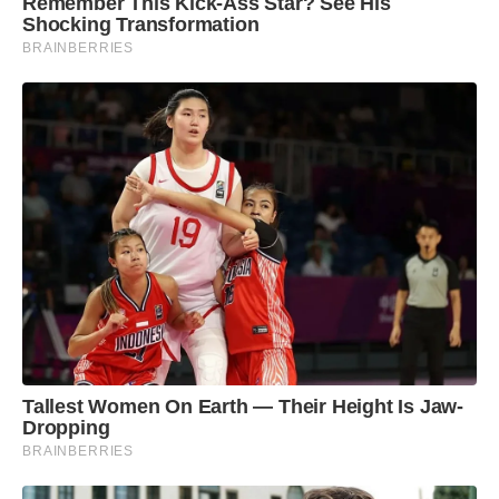
Remember This Kick-Ass Star? See His
Shocking Transformation
BRAINBERRIES
Tallest Women On Earth — Their Height Is Jaw-
Dropping
BRAINBERRIES