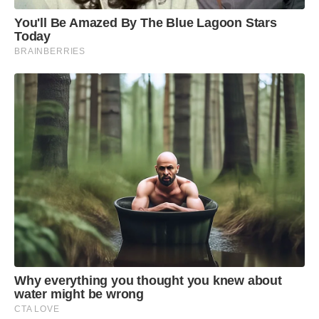
Escolaridade, comprovando matrícula no ensino
You'll Be Amazed By The Blue Lagoon Stars
médio, para o estudante que for ingressar no
Today
BRAINBERRIES
curso técnico na forma concomitante;
• Cartão da Criança atualizado ou
Caderneta de Saúde atualizada para os
estudantes com até 10 anos de idade.
Why everything you thought you knew about
water might be wrong
CTA LOVE