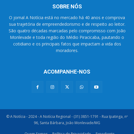
SOBRE NÓS
O jornal A Notícia está no mercado há 40 anos e comprova
sua trajetória de empreendedorismo e de respeito ao leitor.
São quatro décadas marcadas pelo compromisso com João
Monlevade e toda região do Médio Piracicaba, pautando o
cotidiano e os principais fatos que impactam a vida dos
moradores.
ACOMPANHE-NOS
© A Notícia - 2024 - A Notícia Regional - (31) 3851-1791 - Rua Ipatinga, nº
96, Santa Bárbara, João Monlevade/MG
Quem Somos
Política de Privacidade
Expediente