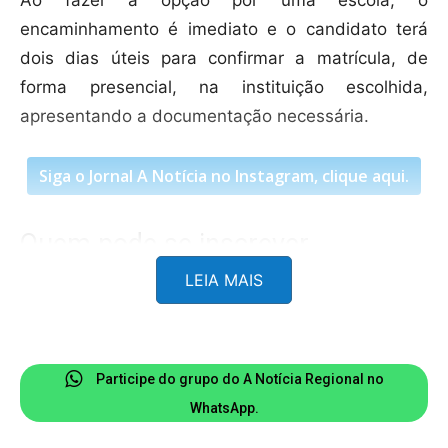
encaminhamento é imediato e o candidato terá
dois dias úteis para confirmar a matrícula, de
forma presencial, na instituição escolhida,
apresentando a documentação necessária.
Siga o Jornal A Notícia no Instagram, clique aqui.
Quem pode se inscrever
LEIA MAIS
Os estudantes que devem se inscrever incluem
aqueles que pretendem ingressar na rede pública
ou mudar de escola e também aqueles que
Participe do grupo do A Notícia Regional no
perderam o prazo da primeira etapa.
WhatsApp.
A inscrição está aberta também para estudantes