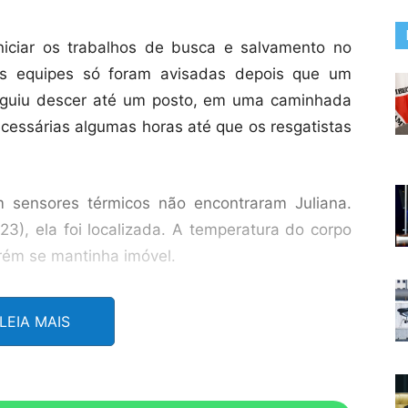
iciar os trabalhos de busca e salvamento no
s equipes só foram avisadas depois que um
seguiu descer até um posto, em uma caminhada
ecessárias algumas horas até que os resgatistas
m sensores térmicos não encontraram Juliana.
), ela foi localizada. A temperatura do corpo
orém se mantinha imóvel.
i enviado à região, com uma equipe resgate com
LEIA MAIS
As condições meteorológicas e geográficas
 segundo a agência.