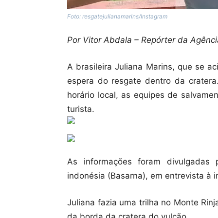
Foto: resgatejulianamarins/Instagram
Por Vitor Abdala – Repórter da Agência
A brasileira Juliana Marins, que se 
espera do resgate dentro da cratera.
horário local, as equipes de salvame
turista.
As informações foram divulgadas 
indonésia (Basarna), em entrevista à i
Juliana fazia uma trilha no Monte Ri
da borda da cratera do vulcão.