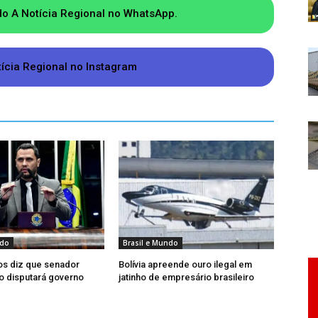
 está Juliana, a cerca de 500 metros abaixo da
do A Notícia Regional no WhatsApp.
 chegada por meio de cordas. Mesmo assim as
asileira.
tícia Regional no Instagram
ndo
Brasil e Mundo
os diz que senador
Bolívia apreende ouro ilegal em
ão disputará governo
jatinho de empresário brasileiro