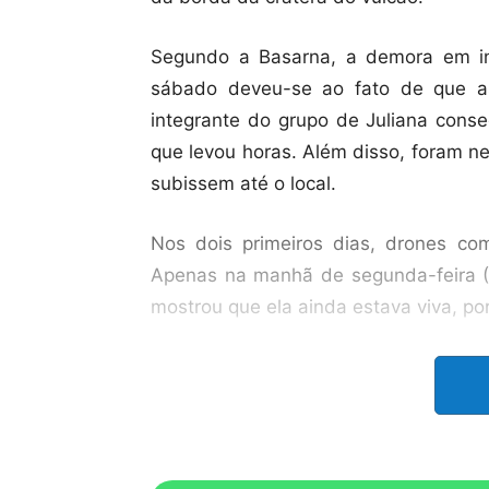
Segundo a Basarna, a demora em in
sábado deveu-se ao fato de que a
integrante do grupo de Juliana con
que levou horas. Além disso, foram n
subissem até o local.
Nos dois primeiros dias, drones co
Apenas na manhã de segunda-feira (23
mostrou que ela ainda estava viva, p
Nesta terça-feira, um helicóptero fo
grupamento especial da Basarna. 
prejudicam o trabalho de salvamento,