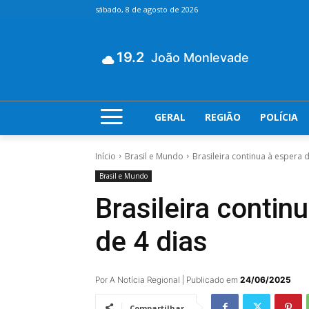
sábado, 8 de agosto de 2026
19.2
João Monlevade
GERAL
REGIÃO
POLÍCIA
Início
Brasil e Mundo
Brasileira continua à espera 
Brasil e Mundo
Brasileira contin
de 4 dias
Por A Notícia Regional | Publicado em
24/06/2025
Compartilhar