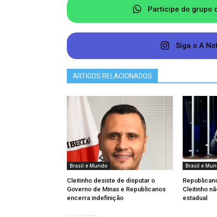
Outro problema é a profundidade onde
Participe do grupo 
borda da cratera, que dificulta a
equipes seguem tentando resgatar a br
Siga o A No
ARTIGOS RELACIONADOS
Brasil e Mundo
Brasil e Mu
Cleitinho desiste de disputar o
Republican
Governo de Minas e Republicanos
Cleitinho n
encerra indefinição
estadual