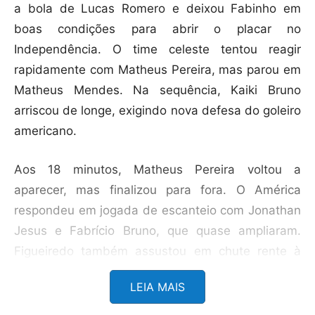
a bola de Lucas Romero e deixou Fabinho em
boas condições para abrir o placar no
Independência. O time celeste tentou reagir
rapidamente com Matheus Pereira, mas parou em
Matheus Mendes. Na sequência, Kaiki Bruno
arriscou de longe, exigindo nova defesa do goleiro
americano.
Aos 18 minutos, Matheus Pereira voltou a
aparecer, mas finalizou para fora. O América
respondeu em jogada de escanteio com Jonathan
Jesus e Fabrício Bruno, que quase ampliaram.
Figueiredo também assustou em chute rente à
trave.
LEIA MAIS
O goleiro do América acabou se tornando o