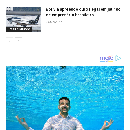
Marques. Quando tudo indicava que o time da
casa sairia vencedor, o Cruzeiro buscou a
Bolívia apreende ouro ilegal em jatinho
de empresário brasileiro
igualdade. Aos 42, William cruzou e Bolasie deu
29/07/2026
um ‘peixinho’ para fazer 1 a 1.
Brasil e Mundo
O Cruzeiro ainda tentou a virada no fim, mas o
América suportou a pressão e conseguiu um
ponto importante fora de casa.
Na próxima rodada, o América enfrenta o
Tombense no sábado, às 16h30, no Estádio
Antônio Guimarães Ribeiro, em Tombos. No
domingo, às 16h, o Cruzeiro faz o clássico frente
ao Atlético, no Mineirão.
FICHA TÉCNICA