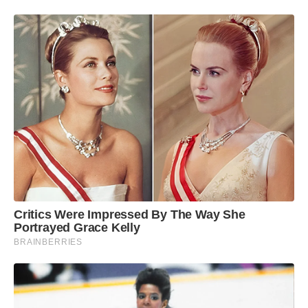
Desinfetante de uso geral Atol
Desinfetante Perfumado Atol
Desinfetante Pinho Ypê
Lava roupas Tixan Power ACT
Critics Were Impressed By The Way She
Portrayed Grace Kelly
BRAINBERRIES