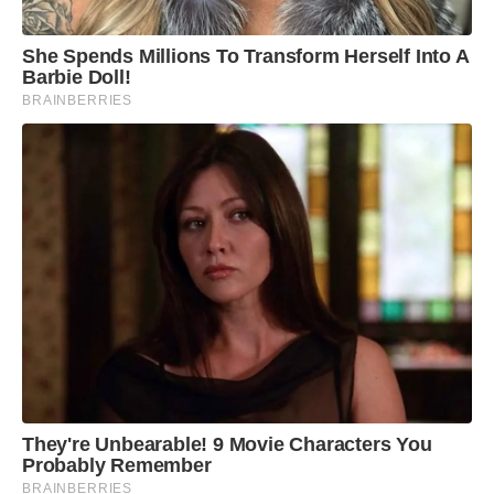
Lava Roupas Líquido Tixan Ypê Coco e Baunilha
She Spends Millions To Transform Herself Into A
Barbie Doll!
BRAINBERRIES
Lava Roupas Líquido Tixan Ypê Green
Lava Roupas Líquido Ypê Express
Lava Roupas Líquido Ypê Power ACT
Lava Roupas Líquido Ypê Premium
Lava Roupas Tixan Maciez
Lava Roupas Tixan Primavera
They're Unbearable! 9 Movie Characters You
Probably Remember
Desinfetante Bak Ypê
BRAINBERRIES