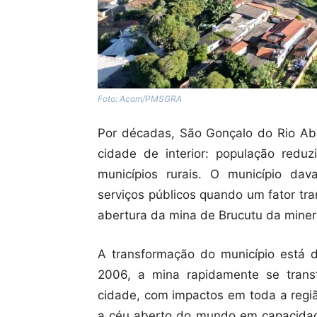
Foto: Acom/PMSGRA
Por décadas, São Gonçalo do Rio Aba
cidade de interior: população red
municípios rurais. O município dav
serviços públicos quando um fator tr
abertura da mina de Brucutu da miner
A transformação do município está d
2006, a mina rapidamente se tran
cidade, com impactos em toda a regiã
a céu aberto do mundo em capacidade