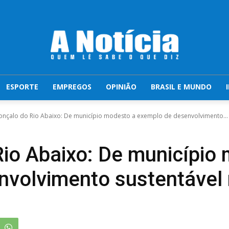
ESPORTE
EMPREGOS
OPINIÃO
BRASIL E MUNDO
onçalo do Rio Abaixo: De município modesto a exemplo de desenvolvimento...
io Abaixo: De município
volvimento sustentável 