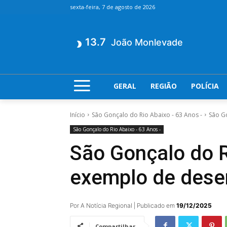
sexta-feira, 7 de agosto de 2026
13.7
João Monlevade
GERAL
REGIÃO
POLÍCIA
Início
São Gonçalo do Rio Abaixo - 63 Anos -
São G
São Gonçalo do Rio Abaixo - 63 Anos -
São Gonçalo do R
exemplo de desen
Por A Notícia Regional | Publicado em
19/12/2025
Compartilhar