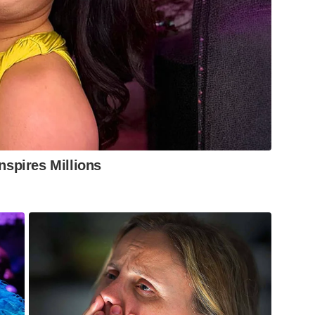
 de vida”, demonstra que o desenvolvimento e
nhar juntos, consolidando uma identidade de
ovo e seu futuro.
 Rio Abaixo
es
spires Millions
km²
99,6% (último dado disponível)