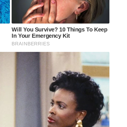
s maiores do Brasil
as):
R$516.461.057,62 (2024)
Will You Survive? 10 Things To Keep
In Your Emergency Kit
BRAINBERRIES
ua fortemente impulsionada pela mineração,
ale S.A. na Mina de Brucutu, que elevou a
públicos robustos.
pliação do consumo local, atração de novos
 99,6%