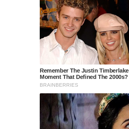
No Texas, o casal percorreu o chamad
habitantes e características preser
consideradas cidades fantasm
estabelecimentos abandonados e atmos
Remember The Justin Timberlake
Moment That Defined The 2000s?
BRAINBERRIES