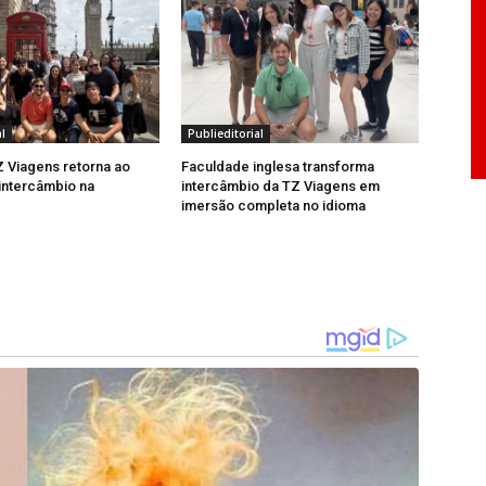
onhecer esses locais para oferecer experiências
l
Publieditorial
 Viagens retorna ao
Faculdade inglesa transforma
 intercâmbio na
intercâmbio da TZ Viagens em
imersão completa no idioma
á a cidade de Sedona, no Arizona, conhecida