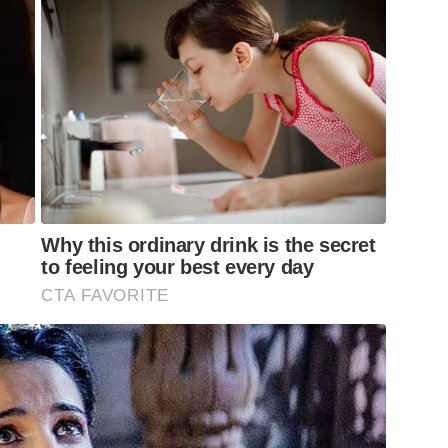
o “velho oeste”, visitando cidades com poucos
vadas de décadas passadas. Algumas delas são
as, marcadas por construções antigas,
fera que remete a filmes clássicos.
Why this ordinary drink is the secret
to feeling your best every day
CTA FAVORITE