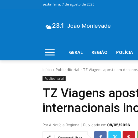
sexta-feira, 7 de agosto de 2026
23.1
João Monlevade
GERAL
REGIÃO
POLÍCIA
Início
Publieditorial
TZ Viagens aposta em destinos 
Publieditorial
TZ Viagens apost
internacionais i
Por A Notícia Regional | Publicado em
08/05/2026
Compartilhar