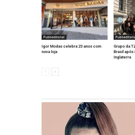
mais comuns. A ideia foi justamente c
exclusivas”, destacou.
Publieditorial
Publieditoria
Igor Modas celebra 23 anos com
Grupo da TZ
nova loja
Brasil após
Inglaterra
Entre os destaques do percurso est