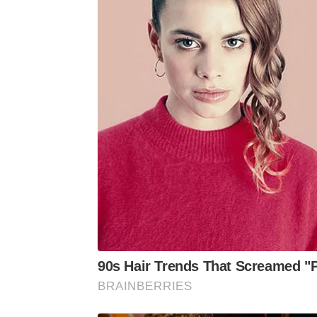
pelas formações rochosas e cânions 
Grand Canyon, um dos pontos turíst
roteiro.
90s Hair Trends That Screamed "P
BRAINBERRIES