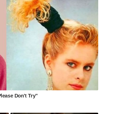
de aparência única. A região também abriga o
icos mais emblemáticos do país, incluído no
lease Don't Try"