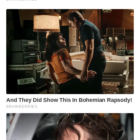
And They Did Show This In Bohemian Rapsody!
BRAINBERRIES