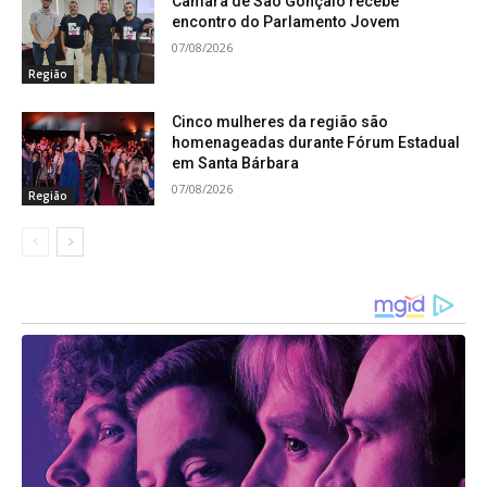
esportiva, contribuindo diretamente para a
Câmara de São Gonçalo recebe
encontro do Parlamento Jovem
formação cidadã dos jovens e impactando
07/08/2026
positivamente as famílias.
Região
Cinco mulheres da região são
homenageadas durante Fórum Estadual
em Santa Bárbara
07/08/2026
Região