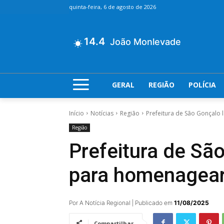
quinta-feira, 6 de agosto de 2026
14.4
João Monlevade
GERAL
REGIÃO
POLÍCIA
Início
Notícias
Região
Prefeitura de São Gonçalo
Região
Prefeitura de Sã
para homenagear
Por A Notícia Regional | Publicado em
11/08/2025
Compartilhar