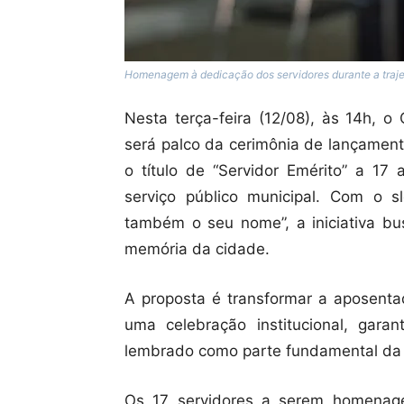
Homenagem à dedicação dos servidores durante a trajetór
Nesta terça-feira (12/08), às 14h, o
será palco da cerimônia de lançamen
o título de “Servidor Emérito” a 17
serviço público municipal. Com o s
também o seu nome”, a iniciativa bus
memória da cidade.
A proposta é transformar a aposen
uma celebração institucional, gara
lembrado como parte fundamental da h
Os 17 servidores a serem homenage