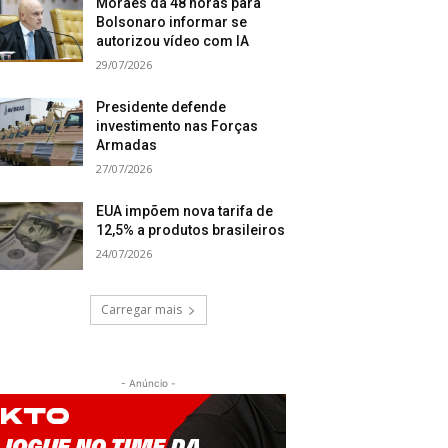
Moraes dá 48 horas para
Bolsonaro informar se
autorizou vídeo com IA
29/07/2026
Presidente defende
investimento nas Forças
Armadas
27/07/2026
EUA impõem nova tarifa de
12,5% a produtos brasileiros
24/07/2026
Carregar mais
- Anúncio -