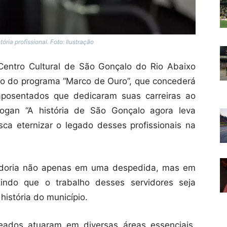
ia profissional. Foto: Ilustração
 Centro Cultural de São Gonçalo do Rio Abaixo
to do programa “Marco de Ouro”, que concederá
 aposentados que dedicaram suas carreiras ao
logan “A história de São Gonçalo agora leva
ca eternizar o legado desses profissionais na
tadoria não apenas em uma despedida, mas em
ntindo que o trabalho desses servidores seja
istória do município.
ados atuaram em diversas áreas essenciais,