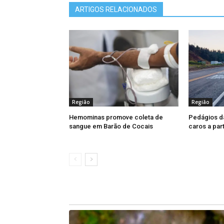
ARTIGOS RELACIONADOS
Região
Região
Hemominas promove coleta de
Pedágios da
sangue em Barão de Cocais
caros a part