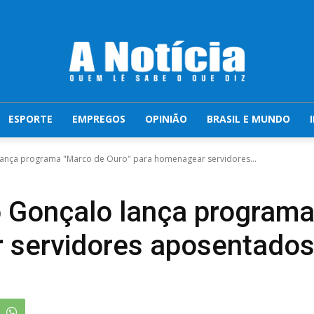
ESPORTE
EMPREGOS
OPINIÃO
BRASIL E MUNDO
 lança programa "Marco de Ouro" para homenagear servidores...
o Gonçalo lança program
 servidores aposentado