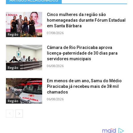
Com menos presas na mata, as jaguatiricas
buscam abrigo e comida na cidade, caçando
Cinco mulheres da região são
homenageadas durante Fórum Estadual
galinhas ou pequenos animais domésticos.
em Santa Bárbara
​”A fragmentação das matas e o avanço do fogo
07/08/2026
Região
eliminam as fontes de alimento desses felinos,
Câmara de Rio Piracicaba aprova
fazendo com que eles se arrisquem em rodovias e
licença-paternidade de 30 dias para
avenidas movimentadas”, explica o biólogo.
servidores municipais
06/08/2026
Região
​Até o fechamento desta reportagem, não havia
Em menos de um ano, Samu do Médio
informações se o corpo do animal foi recolhido
Piracicaba já recebeu mais de 38 mil
pelos órgãos ambientais ou pela prefeitura.
chamados
06/08/2026
Região