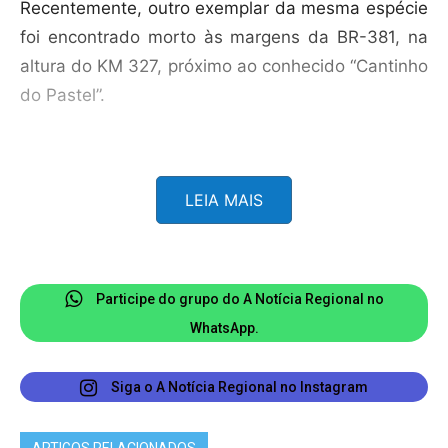
Recentemente, outro exemplar da mesma espécie
foi encontrado morto às margens da BR-381, na
altura do KM 327, próximo ao conhecido “Cantinho
do Pastel”.
​De acordo com o biólogo novaerense Marcos
LEIA MAIS
Grijó, o aumento da circulação desses animais em
perímetros urbanos não é por acaso. O
especialista aponta dois fatores principais:
Participe do grupo do A Notícia Regional no
​Queimadas: A destruição do habitat natural força
WhatsApp.
o deslocamento dos animais.
Siga o A Notícia Regional no Instagram
​Escassez de Alimentos:
ARTIGOS RELACIONADOS