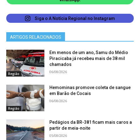
concessionária, está toda a faixa da estrada que
corta o Médio Piracicaba, passando pelos
Siga o A Notícia Regional no Instagram
municípios de Nova Era, Bela Vista de Minas, João
Monlevade, São Gonçalo do Rio Abaixo, Barão de
ARTIGOS RELACIONADOS
Cocais e Bom Jesus do Amparo.
Em menos de um ano, Samu do Médio
Piracicaba já recebeu mais de 38 mil
chamados
06/08/2026
Região
Hemominas promove coleta de sangue
em Barão de Cocais
06/08/2026
Região
Pedágios da BR-381 ficam mais caros a
partir de meia-noite
05/08/2026