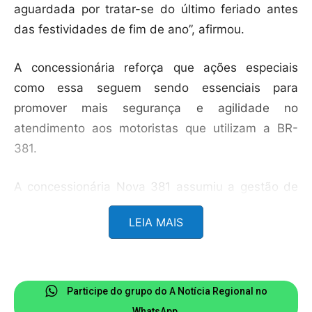
aguardada por tratar-se do último feriado antes
das festividades de fim de ano”, afirmou.
A concessionária reforça que ações especiais
como essa seguem sendo essenciais para
promover mais segurança e agilidade no
atendimento aos motoristas que utilizam a BR-
381.
A concessionária Nova 381 assumiu a gestão de
parte da rodovia em fevereiro deste ano, sendo
LEIA MAIS
atualmente responsável pelo trecho que vai do
município de Governador Valadares, na região do
vale do rio Doce, até o trevo de acesso ao
município de Caeté, na região metropolitana de
Participe do grupo do A Notícia Regional no
Belo Horizonte. Sob a jurisdição da
WhatsApp.