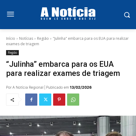
Início
Notícias
Região
"Julinha" embarca para os EUA para realizar
exames de triagem
Região
“Julinha” embarca para os EUA
para realizar exames de triagem
Por A Notícia Regional | Publicado em
13/02/2026