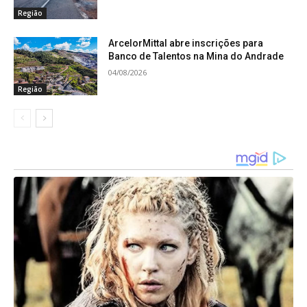
fbclid=PAZXh0bgNhZW0CMTEAAaeBpdCeRsY-
Região
HVpmKnIITdQ5m-
ArcelorMittal abre inscrições para
MiI6N7VfeKWj7QfDAoz1coiIO61mS6upVzug_aem_
Banco de Talentos na Mina do Andrade
bfJbKFK8W_hwDnk58b5Q_g
04/08/2026
Região