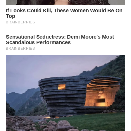
representará um grande avanço para a bacia
If Looks Could Kill, These Women Would Be On
hidrográfica”, destacou Jorge Borges.
Top
BRAINBERRIES
Sensational Seductress: Demi Moore's Most
Scandalous Performances
BRAINBERRIES