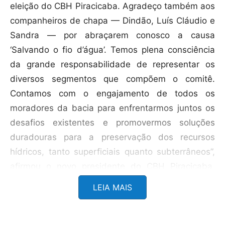
eleição do CBH Piracicaba. Agradeço também aos
companheiros de chapa — Dindão, Luís Cláudio e
Sandra — por abraçarem conosco a causa
‘Salvando o fio d’água’. Temos plena consciência
da grande responsabilidade de representar os
diversos segmentos que compõem o comitê.
Contamos com o engajamento de todos os
moradores da bacia para enfrentarmos juntos os
desafios existentes e promovermos soluções
duradouras para a preservação dos recursos
hídricos, tanto superficiais quanto subterrâneos”,
afirmou o novo presidente do CBH Piracicaba,
José Augusto.
LEIA MAIS
O vice-presidente eleito, Geraldo Magela “Dindão”,
ativista ambiental e ex-assessor de Comunicação