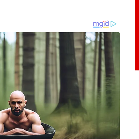
rão devidamente apurados por sindicância a ser
e o vereador.