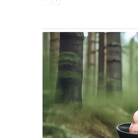
a denúncia. “Os fatos denunciados se
instaurada na Câmara Municipal”, diss