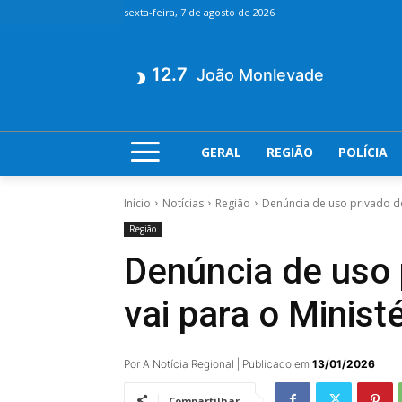
sexta-feira, 7 de agosto de 2026
12.7
João Monlevade
GERAL
REGIÃO
POLÍCIA
Início
Notícias
Região
Denúncia de uso privado de
Região
Denúncia de uso 
vai para o Minist
Por A Notícia Regional | Publicado em
13/01/2026
Compartilhar