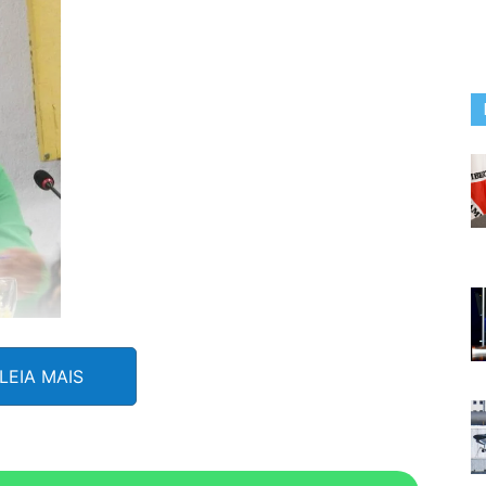
o motorista do Legislativo adentrou a Câmara
LEIA MAIS
ionou-o diretamente sobre o fato. O motorista
o servidor até o aeroporto de Confins utilizando