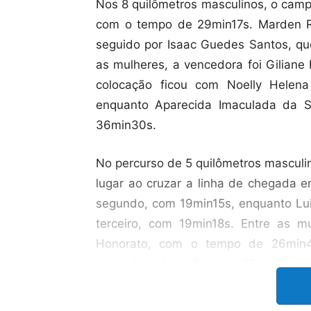
Nos 8 quilômetros masculinos, o campe
com o tempo de 29min17s. Marden R
seguido por Isaac Guedes Santos, qu
as mulheres, a vencedora foi Gilian
colocação ficou com Noelly Helen
enquanto Aparecida Imaculada da S
36min30s.
No percurso de 5 quilômetros masculi
lugar ao cruzar a linha de chegada 
segundo, com 19min15s, enquanto Lui
terceiro, com 19min18s. Entre as m
Honorato, com o tempo de 26min4
segunda colocação, com 27min39s, e
finalizar a prova em 28min16s.