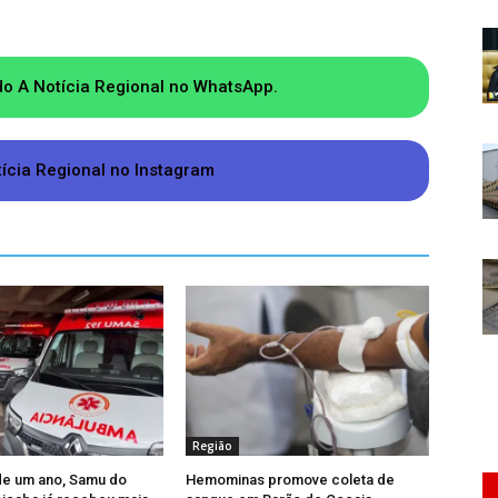
do A Notícia Regional no WhatsApp.
tícia Regional no Instagram
Região
e um ano, Samu do
Hemominas promove coleta de