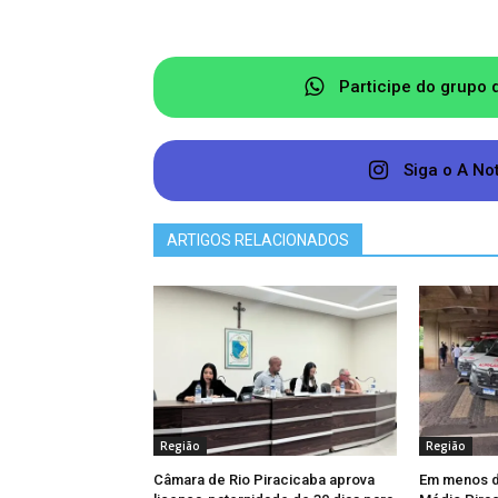
Participe do grupo 
Siga o A No
ARTIGOS RELACIONADOS
Região
Região
Câmara de Rio Piracicaba aprova
Em menos d