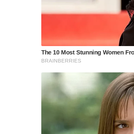
The 10 Most Stunning Women Fro
BRAINBERRIES
Reta final do Jubileu
O XX Jubileu de São João Batista 
Nesta segunda-feira (22), após a no
Municipal de Educação Nossa Senhora 
de Jonathan Augusto, às 22h.
Na terça-feira (23), véspera do Dia