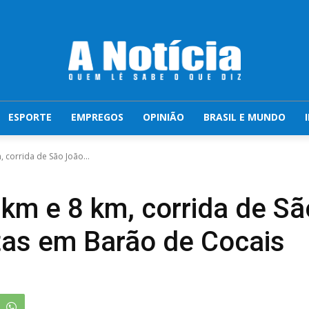
ESPORTE
EMPREGOS
OPINIÃO
BRASIL E MUNDO
 corrida de São João...
km e 8 km, corrida de S
tas em Barão de Cocais