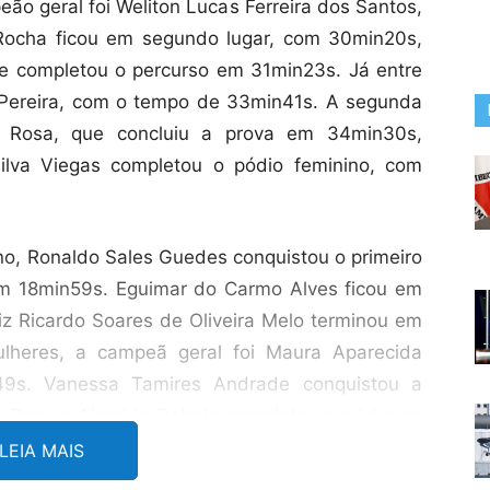
ão geral foi Weliton Lucas Ferreira dos Santos,
ocha ficou em segundo lugar, com 30min20s,
e completou o percurso em 31min23s. Já entre
e Pereira, com o tempo de 33min41s. A segunda
a Rosa, que concluiu a prova em 34min30s,
ilva Viegas completou o pódio feminino, com
no, Ronaldo Sales Guedes conquistou o primeiro
em 18min59s. Eguimar do Carmo Alves ficou em
z Ricardo Soares de Oliveira Melo terminou em
ulheres, a campeã geral foi Maura Aparecida
9s. Vanessa Tamires Andrade conquistou a
 Denise Almeida Rabelo completou o pódio ao
LEIA MAIS