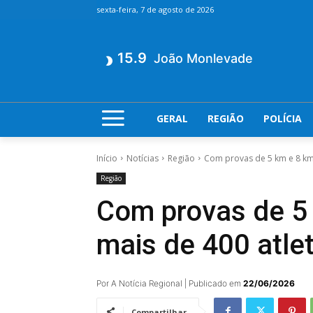
sexta-feira, 7 de agosto de 2026
15.9
João Monlevade
GERAL
REGIÃO
POLÍCIA
Início
Notícias
Região
Com provas de 5 km e 8 km,
Região
Com provas de 5 
mais de 400 atle
Por A Notícia Regional | Publicado em
22/06/2026
Compartilhar