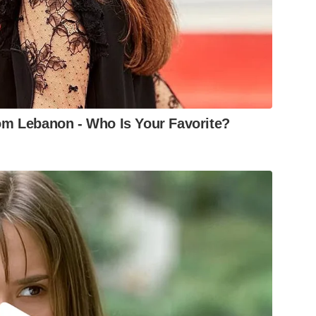
m Lebanon - Who Is Your Favorite?
chega aos seus últimos dias de programação.
vena e a apresentação da quadrilha do Centro
do Rosário, a programação artística terá show
 de São João Batista, a programação cultural