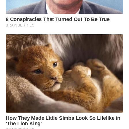
8 Conspiracies That Turned Out To Be True
BRAINBERRIES
How They Made Little Simba Look So Lifelike in
'The Lion King'