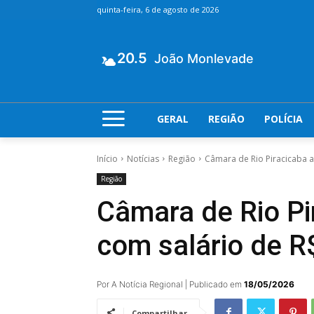
quinta-feira, 6 de agosto de 2026
20.5
João Monlevade
GERAL
REGIÃO
POLÍCIA
Início
Notícias
Região
Câmara de Rio Piracicaba ab
Região
Câmara de Rio Pi
com salário de R$
Por A Notícia Regional | Publicado em
18/05/2026
Compartilhar