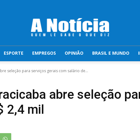
ESPORTE
EMPREGOS
OPINIÃO
BRASIL E MUNDO
re seleção para serviços gerais com salário de...
racicaba abre seleção par
 2,4 mil