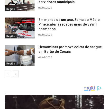
servidores municipais
se destacam as compras compartilhadas, que
06/08/2026
Região
geraram economia às prefeituras, e os programas
de capacitação de servidores, melhorando a
Em menos de um ano, Samu do Médio
Piracicaba já recebeu mais de 38 mil
qualidade do atendimento ao cidadão.
chamados
06/08/2026
Região
Outro avanço importante foi a criação de Câmaras
Técnicas temáticas nas áreas de Educação,
Hemominas promove coleta de sangue
em Barão de Cocais
Saúde, Esportes, Desenvolvimento Sustentável,
06/08/2026
Jurídico, Mineração, Agricultura, Cultura e
Região
Turismo, e que reúnem secretários e servidores
em fóruns permanentes de debate e
planejamento. Na área esportiva, a retomada da
Amepi Olímpica garante a integração de centenas
de atletas em várias modalidades.