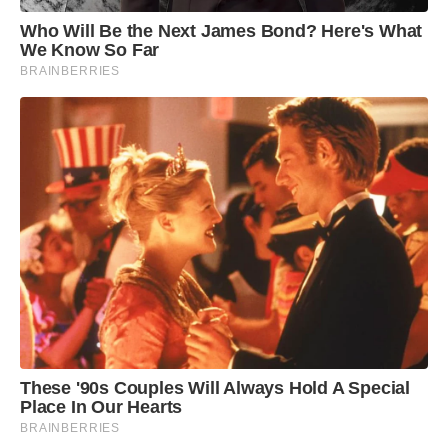
compromisso é buscar melhorias em prol da
Who Will Be the Next James Bond? Here's What
região do Médio Piracicaba, para continuar
We Know So Far
construindo esse legado tão significativo”,
BRAINBERRIES
destacou o presidente.
Para celebrar a data, foi realizado um almoço
reunindo prefeitos, vices, secretários e lideranças
de municípios associados.
These '90s Couples Will Always Hold A Special
Place In Our Hearts
BRAINBERRIES