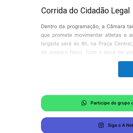
Corrida do Cidadão Legal
Dentro da programação, a Câmara ta
que promete movimentar atletas e 
largada será às 8h, na Praça Central
de preparo físico. Com o lema de uni
cidadã, a corrida reforça valores como
vida pública.
Os participantes receberão kits grat
medalha de participação. A corrida 
(masculino e feminino) residentes 
Participe do grupo 
valores em dinheiro, sendo: 1º lug
R$300,00; 4º lugar: R$200,00 e 5º lu
Siga o A No
faixa-etária diversas indo de 18 a 6