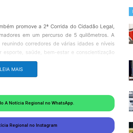
mbém promove a 2ª Corrida do Cidadão Legal,
amadores em um percurso de 5 quilômetros. A
, reunindo corredores de várias idades e níveis
r esporte, saúde, bem-estar e conscientização
 respeito, solidariedade e participação ativa na
LEIA MAIS
uitos com camiseta, número de peito, ecobag e
premiará os cinco primeiros colocados gerais
em São Gonçalo do Rio Abaixo, com troféus e
do A Notícia Regional no WhatsApp.
ar: R$500,00; 2º lugar: R$400,00; 3º lugar:
gar: R$100,00. As categorias são divididas por
tícia Regional no Instagram
6 anos ou mais. Os três primeiros colocados de