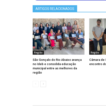
cada faixa etária, masculino e femini
ARTIGOS RELACIONADOS
Região
Região
São Gonçalo do Rio Abaixo avança
Câmara de 
no Ideb e consolida educação
encontro d
municipal entre as melhores da
região