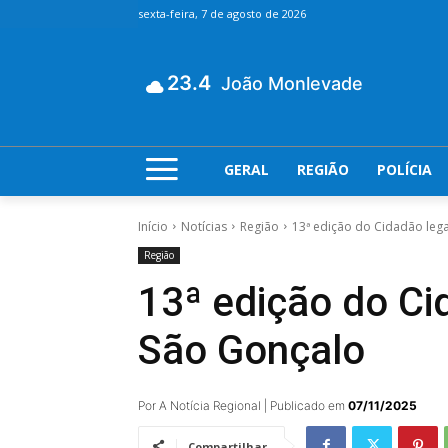
sexta-feira, 7 de agosto de 2026
23.4
João Monlevade
GERAL
REGIÃO
POLÍCIA
Início
Notícias
Região
13ª edição do Cidadão leg
Região
13ª edição do Ci
São Gonçalo
Por A Notícia Regional | Publicado em
07/11/2025
Compartilhar