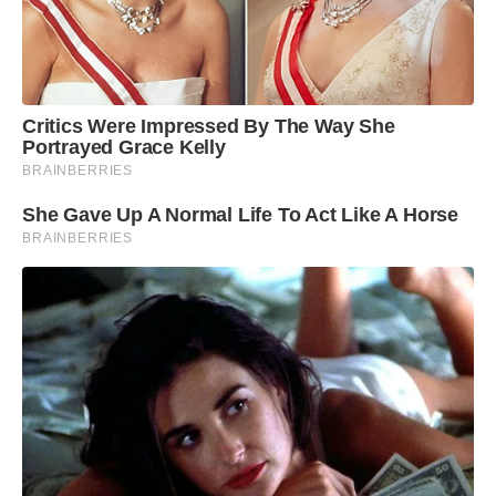
estudantes de João Monlevade e todo o Médio
Piracicaba, além de outras regiões do estado,
fortalecendo a interiorização do ensino superior
público em Minas Gerais.
Critics Were Impressed By The Way She
Portrayed Grace Kelly
BRAINBERRIES
She Gave Up A Normal Life To Act Like A Horse
BRAINBERRIES