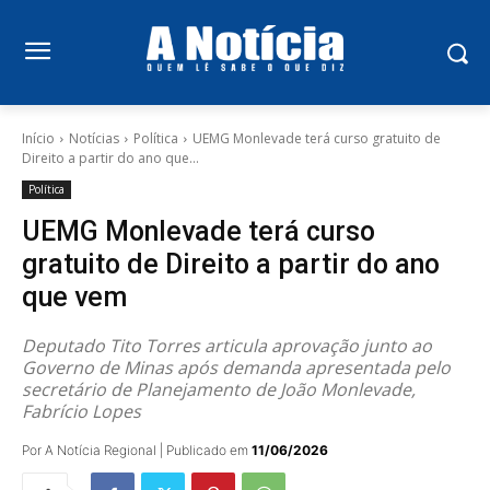
Início
Notícias
Política
UEMG Monlevade terá curso gratuito de
Direito a partir do ano que...
Política
UEMG Monlevade terá curso
gratuito de Direito a partir do ano
que vem
Deputado Tito Torres articula aprovação junto ao
Governo de Minas após demanda apresentada pelo
secretário de Planejamento de João Monlevade,
Fabrício Lopes
Por A Notícia Regional | Publicado em
11/06/2026