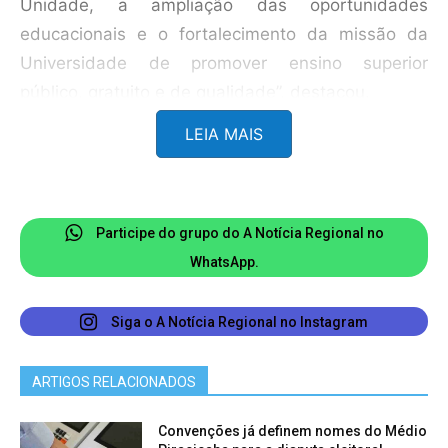
Unidade, a ampliação das oportunidades
educacionais e o fortalecimento da missão da
Universidade de promover ensino superior
público, gratuito e de qualidade”, destacou.
LEIA MAIS
Demanda
A proposta foi elaborada por uma comissão
formada pelos professores Diogo Luna, Tadeu
Participe do grupo do A Notícia Regional no
Henrique, Ariete Pontes e Jussara Cotta, criada
WhatsApp.
pela direção da Unidade Acadêmica. Segundo o
professor Diogo Luna, delegado regional de
Siga o A Notícia Regional no Instagram
Polícia Civil em Itabira, o novo curso foi
estruturado a partir das necessidades
ARTIGOS RELACIONADOS
identificadas em João Monlevade e nos
municípios vizinhos. “O curso de Direito foi
Convenções já definem nomes do Médio