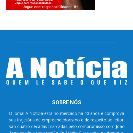
Jogue com responsabilidade. 18+
SOBRE NÓS
O jornal A Notícia está no mercado há 40 anos e comprova
sua trajetória de empreendedorismo e de respeito ao leitor.
São quatro décadas marcadas pelo compromisso com João
Monlevade e toda região do Médio Piracicaba, pautando o