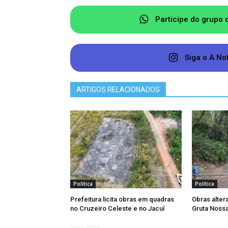
poder de decisão e veto, tornando as
conselho seria declarado consult
Participe do grupo 
Executivo. O vereador Vanderlei Mir
melhor poder analisar a questão.
Siga o A No
ARTIGOS RELACIONADOS
Política
Política
Prefeitura licita obras em quadras
Obras alter
no Cruzeiro Celeste e no Jacuí
Gruta Noss