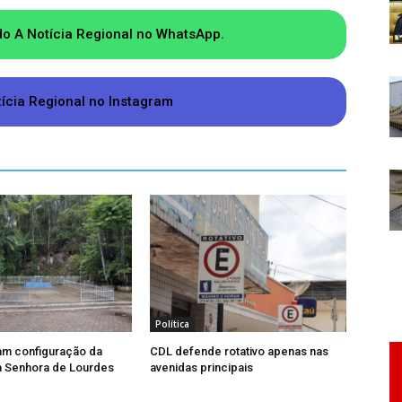
 suas decisões vinculantes. Caso contrário, o
ivo, apenas emitindo recomendações para o
do A Notícia Regional no WhatsApp.
anda (Podemos) pediu prazo de sete dias para
tícia Regional no Instagram
Política
am configuração da
CDL defende rotativo apenas nas
a Senhora de Lourdes
avenidas principais