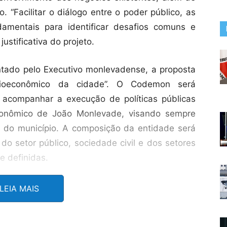
. “Facilitar o diálogo entre o poder público, as
mentais para identificar desafios comuns e
ustificativa do projeto.
tado pelo Executivo monlevadense, a proposta
ocioeconômico da cidade”. O Codemon será
e acompanhar a execução de políticas públicas
conômico de João Monlevade, visando sempre
es do município. A composição da entidade será
do setor público, sociedade civil e dos setores
e definidas.
icipal de João Monlevade já havia começado na
LEIA MAIS
dores discutiram sobre a pertinência e a
 Codemon num órgão deliberativo, ou seja, com