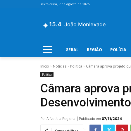
sexta-feira, 7 de agosto de 2026
15.4
João Monlevade
GERAL
REGIÃO
POLÍCIA
Início
Notícias
Política
Câmara aprova projeto qu
Política
Câmara aprova pr
Desenvolviment
Por A Notícia Regional | Publicado em
07/11/2024
Compartilhar