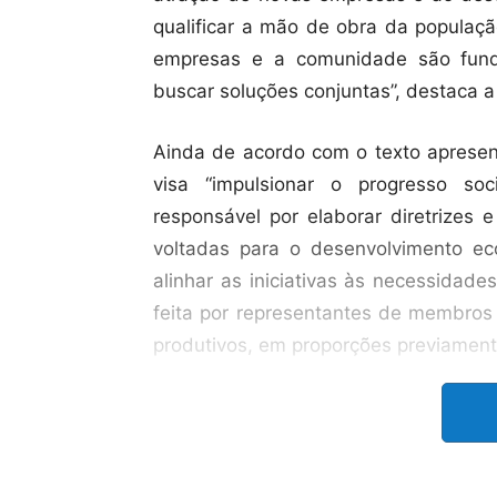
qualificar a mão de obra da população
empresas e a comunidade são funda
buscar soluções conjuntas”, destaca a j
Ainda de acordo com o texto apresen
visa “impulsionar o progresso s
responsável por elaborar diretrizes 
voltadas para o desenvolvimento e
alinhar as iniciativas às necessidad
feita por representantes de membros 
produtivos, em proporções previament
A análise do projeto pela Câmara Mun
semana passada, quando os verea
constitucionalidade de transformar o