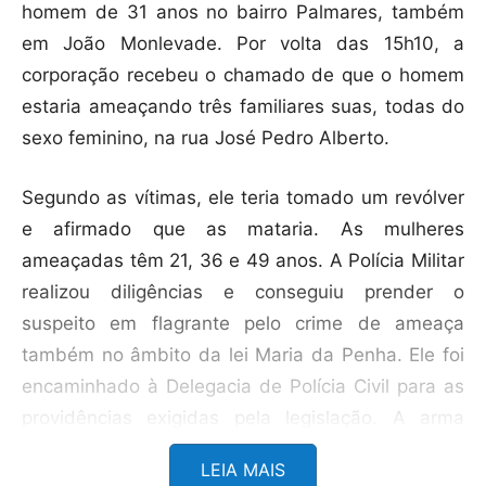
homem de 31 anos no bairro Palmares, também
em João Monlevade. Por volta das 15h10, a
corporação recebeu o chamado de que o homem
estaria ameaçando três familiares suas, todas do
sexo feminino, na rua José Pedro Alberto.
Segundo as vítimas, ele teria tomado um revólver
e afirmado que as mataria. As mulheres
ameaçadas têm 21, 36 e 49 anos. A Polícia Militar
realizou diligências e conseguiu prender o
suspeito em flagrante pelo crime de ameaça
também no âmbito da lei Maria da Penha. Ele foi
encaminhado à Delegacia de Polícia Civil para as
providências exigidas pela legislação. A arma
usada para intimidar as três mulheres ainda não
LEIA MAIS
foi encontrada, e continua sendo procurada.