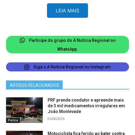
“ameaçar alguém, por palavra, escrito ou gesto,
LEIA MAIS
ou qualquer outro meio simbólico, de causar-lhe
mal injusto e grave”. A pena prevista é de
detenção, entre um e seis meses, ou o
pagamento de multa.
Participe do grupo do A Notícia Regional no
WhatsApp.
Siga o A Notícia Regional no Instagram
ARTIGOS RELACIONADOS
PRF prende condutor e apreende mais
de 3 mil medicamentos irregulares em
João Monlevade
05/08/2026
Polícia
Motociclista fica ferido ao bater contra