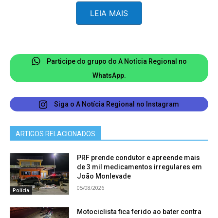
WhatsApp. O chatbot interpreta e responde às
LEIA MAIS
mensagens, podendo fornecer orientações à
vítima ou, caso seja necessário, acionar
imediatamente a força policial para socorrer a
mulher.
Participe do grupo do A Notícia Regional no
WhatsApp.
Em Santa Bárbara, o projeto Chame a Frida pode
ser acionado acrescentando o número (31)
Siga o A Notícia Regional no Instagram
98448-1131 à lista de contatos. Em João
Monlevade, o contato é o (31) 98490-0681. Em
ARTIGOS RELACIONADOS
São Gonçalo do Rio Abaixo, o Chame a Frida pode
ser acionado através do número (31) 99779–
PRF prende condutor e apreende mais
de 3 mil medicamentos irregulares em
0330. Em Barão de Cocais, o chatbot de proteção
João Monlevade
à mulher está disponível através do telefone (31)
05/08/2026
Polícia
98489-3054.
Motociclista fica ferido ao bater contra