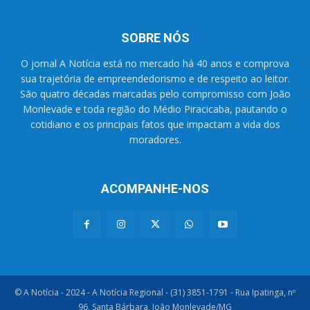
SOBRE NÓS
O jornal A Notícia está no mercado há 40 anos e comprova
sua trajetória de empreendedorismo e de respeito ao leitor.
São quatro décadas marcadas pelo compromisso com João
Monlevade e toda região do Médio Piracicaba, pautando o
cotidiano e os principais fatos que impactam a vida dos
moradores.
ACOMPANHE-NOS
© A Notícia - 2024 - A Notícia Regional - (31) 3851-1791 - Rua Ipatinga, nº
96, Santa Bárbara, João Monlevade/MG