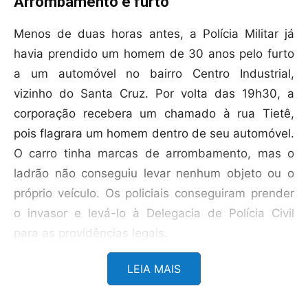
Arrombamento e furto
Menos de duas horas antes, a Polícia Militar já
havia prendido um homem de 30 anos pelo furto
a um automóvel no bairro Centro Industrial,
vizinho do Santa Cruz. Por volta das 19h30, a
corporação recebera um chamado à rua Tietê,
pois flagrara um homem dentro de seu automóvel.
O carro tinha marcas de arrombamento, mas o
ladrão não conseguiu levar nenhum objeto ou o
próprio veículo. Os policiais conseguiram prender
o invasor e levá-lo à Delegacia de Polícia Civil
para as providências legais.
LEIA MAIS
O furto é um crime tipificado no artigo 155 do
Código Penal brasileiro, com pena prevista de um