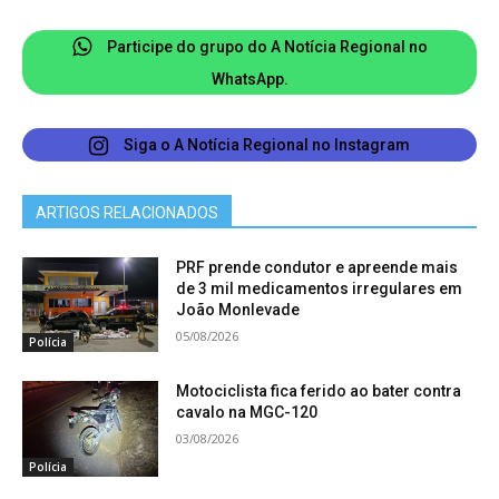
a quatro anos de reclusão, além de multa. No
entanto, esse delito pode encontrar
Participe do grupo do A Notícia Regional no
qualificadores, como a destruição de obstáculos
WhatsApp.
que impeçam a subtração do bem, ou o concurso
de duas ou mais pessoas para o seu
Siga o A Notícia Regional no Instagram
cometimento. Nesse caso, a pena de reclusão
cresce para dois a oito anos, mantendo-se a
ARTIGOS RELACIONADOS
aplicação da multa.
PRF prende condutor e apreende mais
de 3 mil medicamentos irregulares em
João Monlevade
05/08/2026
Polícia
Motociclista fica ferido ao bater contra
cavalo na MGC-120
03/08/2026
Polícia