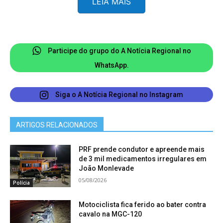
LEIA MAIS
sendo encaminhados à Delegacia de Polícia Civil
de Itabira, junto com o material apreendido. O
caso será investigado.
Participe do grupo do A Notícia Regional no
WhatsApp.
Siga o A Notícia Regional no Instagram
ARTIGOS RELACIONADOS
PRF prende condutor e apreende mais
de 3 mil medicamentos irregulares em
João Monlevade
05/08/2026
Polícia
Motociclista fica ferido ao bater contra
cavalo na MGC-120