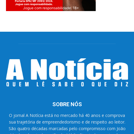
Jogue com responsabilidade. 18+
SOBRE NÓS
O jornal A Notícia está no mercado há 40 anos e comprova
sua trajetória de empreendedorismo e de respeito ao leitor.
São quatro décadas marcadas pelo compromisso com João