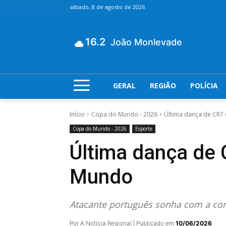
sábado, 8 de agosto de 2026
16.2
João Monlevade
GERAL
REGIÃO
POLÍCIA
Início
Copa do Mundo - 2026
Última dança de CR7 
Copa do Mundo - 2026
Esporte
Última dança de 
Mundo
Atacante português sonha com a conq
Por A Notícia Regional | Publicado em
10/06/2026