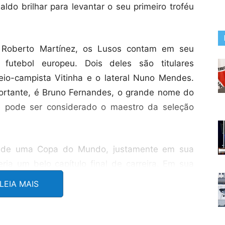
aldo brilhar para levantar o seu primeiro troféu
 Roberto Martínez, os Lusos contam em seu
futebol europeu. Dois deles são titulares
eio-campista Vitinha e o lateral Nuno Mendes.
ortante, é Bruno Fernandes, o grande nome do
ue pode ser considerado o maestro da seleção
ta de uma Copa do Mundo, justamente em sua
eria um belo capítulo final de carreira. Em sua
rtugal terminou no terceiro lugar no ano de
LEIA MAIS
aram nas quartas de final.
dversário no Grupo K, a seleção colombiana. O