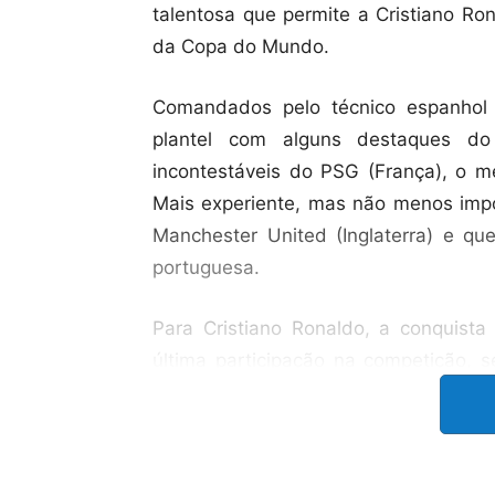
talentosa que permite a Cristiano Ron
da Copa do Mundo.
Comandados pelo técnico espanhol
plantel com alguns destaques do 
incontestáveis do PSG (França), o m
Mais experiente, mas não menos imp
Manchester United (Inglaterra) e q
portuguesa.
Para Cristiano Ronaldo, a conquis
última participação na competição, s
melhor campanha em um Mundial, Po
1966. No Catar, em 2022, os Lusos par
Porém, o time de CR7 tem um forte a