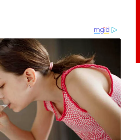
seleção que retorna a uma Copa do Mundo após
emocrática do Congo. A equipe africana, que
as na Repescagem Mundial, é apontada como a
pação na Copa já é uma grande vitória, pois a
ompetição foi no ano de 1974, ainda como Zaire.
frentaram a seleção brasileira, perdendo por 3
elino e Valdomiro.
 francês Sébastien Desabre o nome que mais
ric Bakambu, que defende o Betis (Espanha).