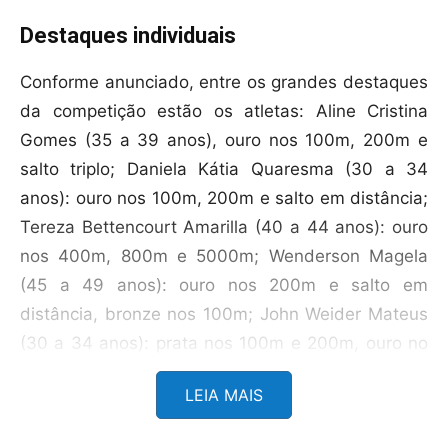
Destaques individuais
Conforme anunciado, entre os grandes destaques
da competição estão os atletas: Aline Cristina
Gomes (35 a 39 anos), ouro nos 100m, 200m e
salto triplo; Daniela Kátia Quaresma (30 a 34
anos): ouro nos 100m, 200m e salto em distância;
Tereza Bettencourt Amarilla (40 a 44 anos): ouro
nos 400m, 800m e 5000m; Wenderson Magela
(45 a 49 anos): ouro nos 200m e salto em
distância, bronze nos 100m; John Weider Mateus
(30 a 34 anos): prata nos 100m e 200m, ouro no
salto em distância; Wender dos Santos Catarino
LEIA MAIS
(35 a 39 anos): ouro nos 100m, 200m e salto em
distância; André Felipe do Bom Conselho (30 a 34