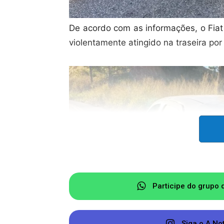
De acordo com as informações, o Fiat 
violentamente atingido na traseira p
Participe do grupo 
Siga o A No