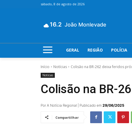
sábado, 8 de agosto de 2026
16.2
João Monlevade
GERAL
REGIÃO
POLÍCIA
Início
Notícias
Colisão na BR-262 deixa feridos pr
Notícias
Colisão na BR-26
Por A Notícia Regional | Publicado em
29/06/2025
Compartilhar