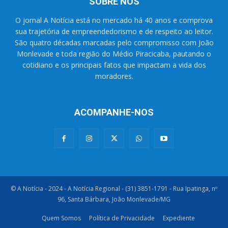
SOBRE NÓS
O jornal A Notícia está no mercado há 40 anos e comprova
sua trajetória de empreendedorismo e de respeito ao leitor.
São quatro décadas marcadas pelo compromisso com João
Monlevade e toda região do Médio Piracicaba, pautando o
cotidiano e os principais fatos que impactam a vida dos
moradores.
ACOMPANHE-NOS
© A Notícia - 2024 - A Notícia Regional - (31) 3851-1791 - Rua Ipatinga, nº
96, Santa Bárbara, João Monlevade/MG
Quem Somos
Política de Privacidade
Expediente