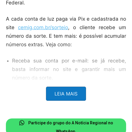
Federal.
A cada conta de luz paga via Pix e cadastrada no
site
cemig.com.br/sorteio
, o cliente recebe um
número da sorte. E tem mais: é possível acumular
números extras. Veja como:
Receba sua conta por e-mail: se já recebe,
basta informar no site e garantir mais um
número da sorte.
Atualize seus dados cadastrais: baixe o app
LEIA MAIS
Cemig Atende, atualize suas informações e
ganhe outro número.
Indique amigos: compartilhe seu link
Participe do grupo do A Notícia Regional no
personalizado da promoção. Cada amigo que
WhatsApp.