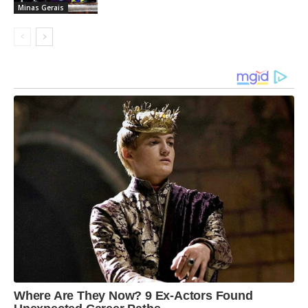
Minas Gerais
negociação, permitindo a regularização de débitos
com entrada de R$ 60 e congelamento da dívida
restante, garantindo o acesso ao saneamento
básico para as populações mais vulneráveis.
As ações de mobilização social e educação
ambiental continuam intensas, com mais de 300
visitas domiciliares realizadas apenas no último
trimestre, engajando a comunidade na
preservação do patrimônio.
Para acompanhar a evolução do Plano de Ação e
acessar os dados completos, a população pode
visitar o site oficial
www.revivapampulha.com.br
.
Where Are They Now? 9 Ex-Actors Found