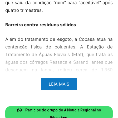
que saiu da condição “ruim” para “aceitável” após
quatro trimestres.
Barreira contra resíduos sólidos
Além do tratamento de esgoto, a Copasa atua na
contenção física de poluentes. A Estação de
Tratamento de Águas Fluviais (Etaf), que trata as
águas dos córregos Ressaca e Sarandi antes que
desaguem na lagoa, retirou cerca de 1.350
toneladas de resíduos sólidos (lixo orgânico e
LEIA MAIS
inorgânico) nos últimos 12 meses.
A Etaf opera atualmente com uma vazão média
de 555 litros por segundo e se destaca pela
Participe do grupo do A Notícia Regional no
eficiência hídrica. A unidade possui sistema de
WhatsApp.