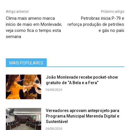
Artigo anterior
Próximo artigo
A obra a céu aberto
Sonic Pavillion,
do artista
Clima mais ameno marca
Petrobras inicia P-79 e
norte-americano Doug Aitken, capta rumores da
início de maio em Monlevade;
reforça produção de petróleo
terra por microfones ultrassensíveis que se
veja como fica o tempo esta
e gás no país
semana
estendem pelo interior de um poço tubular de 202
metros de profundidade. O equipamento registra
os ecos das movimentações do solo.
MAIS POPULARES
Origem
João Monlevade recebe pocket-show
gratuito de “A Bela e a Fera”
A diretora-presidente ressalta que o coração do
06/08/2026
Inhotim é o espaço Tamboril, que era uma das
principais casas da fazenda que existia no terreno
Vereadores aprovam anteprojeto para
ocupado pelo instituto.
Programa Municipal Merenda Digital e
Sustentável
06/08/2026