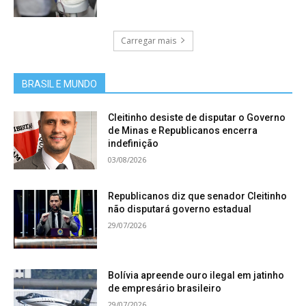
Carregar mais
BRASIL E MUNDO
Cleitinho desiste de disputar o Governo
de Minas e Republicanos encerra
indefinição
03/08/2026
Republicanos diz que senador Cleitinho
não disputará governo estadual
29/07/2026
A instalação Deleite, de Tunga no Instituto Inhotim, em
Bolívia apreende ouro ilegal em jatinho
Brumadinho (MG).
Foto: Tomaz Silva/Agência Brasil
de empresário brasileiro
29/07/2026