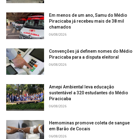
No local, há uma majestosa árvore tamboril, que
tem entre 80 e 100 anos, grande símbolo de
Em menos de um ano, Samu do Médio
natureza do jardim botânico do instituto.
Piracicaba já recebeu mais de 38 mil
chamados
06/08/2026
Já a primeira edificação é a Galeria True Rouge,
criada para abrigar uma obra do artista
Convenções já definem nomes do Médio
pernambucano Tunga, morto em 2016.
Piracicaba para a disputa eleitoral
06/08/2026
“O True Rouge é muito simbólico porque não só foi
o primeiro com um lago e com essa natureza que
Amepi Ambiental leva educação
abraça o pavilhão, mas como tem também a obra
sustentável a 320 estudantes do Médio
de uma figura muito forte, que é o artista Tunga,
Piracicaba
que tinha uma relação muito próxima do Bernardo
06/08/2026
Paz, o fundador. Tunga foi um grande provocador
Hemominas promove coleta de sangue
do Bernardo para construir Inhotim”, lembrou
em Barão de Cocais
Paula.
06/08/2026