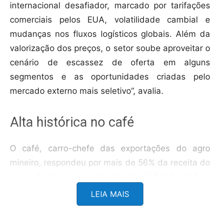
internacional desafiador, marcado por tarifações
comerciais pelos EUA, volatilidade cambial e
mudanças nos fluxos logísticos globais. Além da
valorização dos preços, o setor soube aproveitar o
cenário de escassez de oferta em alguns
segmentos e as oportunidades criadas pelo
mercado externo mais seletivo”, avalia.
Alta histórica no café
O café, carro-chefe das exportações do agro
mineiro, respondeu por mais de 56% da receita do
agro. O valor alcançado foi de US$ 5,5 bilhões,
com crescimento de 61% na comparação com
LEIA MAIS
2024.
No entanto, o volume exportado de 13,7 milhões