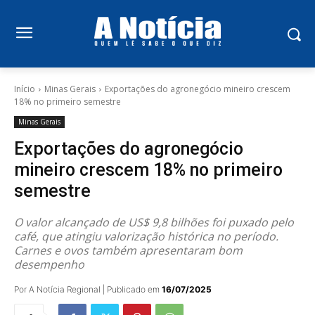
Início
Minas Gerais
Exportações do agronegócio mineiro crescem
18% no primeiro semestre
Minas Gerais
Exportações do agronegócio
mineiro crescem 18% no primeiro
semestre
O valor alcançado de US$ 9,8 bilhões foi puxado pelo
café, que atingiu valorização histórica no período.
Carnes e ovos também apresentaram bom
desempenho
Por A Notícia Regional | Publicado em
16/07/2025