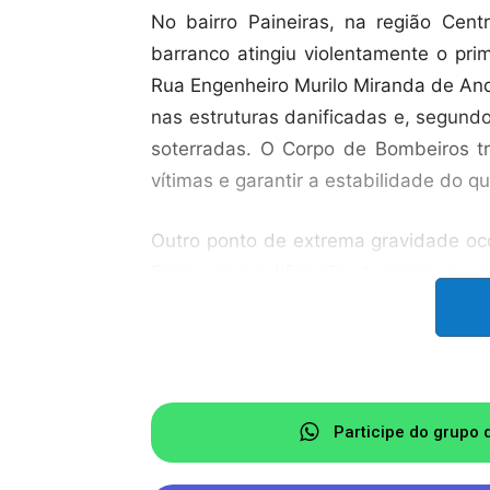
No bairro Paineiras, na região Cent
barranco atingiu violentamente o pr
Rua Engenheiro Murilo Miranda de An
nas estruturas danificadas e, segund
soterradas. O Corpo de Bombeiros tr
vítimas e garantir a estabilidade do q
Outro ponto de extrema gravidade oco
Faria, uma edificação desmoronou c
seguidos de um forte estrondo. Dev
novas quedas, equipes de salvamento
tentar localizar sobreviventes em mei
A Prefeitura de Juiz de Fora co
Participe do grupo 
soterramentos com possíveis vítimas 