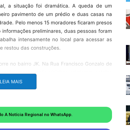
ral, a situação foi dramática. A queda de um
imeiro pavimento de um prédio e duas casas na
drade. Pelo menos 15 moradores ficaram presos
o informações preliminares, duas pessoas foram
abalha intensamente no local para acessar as
ue restou das construções.
rre no bairro JK. Na Rua Francisco Gonzalo de
ompletamente após vizinhos relatarem estalos
ido à complexidade do cenário e ao risco de
LEIA MAIS
 com cães farejadores foram mobilizadas para
o aos escombros.
nfirmou que há registro de ao menos seis
do A Notícia Regional no WhatsApp.
espalhados pelos bairros Cerâmica, Esplanada,